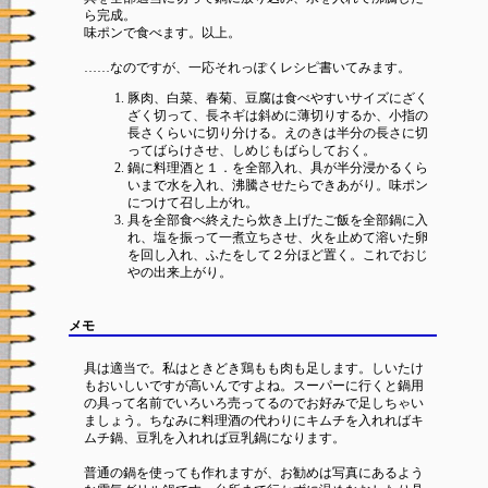
ら完成。
味ポンで食べます。以上。
……なのですが、一応それっぽくレシピ書いてみます。
豚肉、白菜、春菊、豆腐は食べやすいサイズにざく
ざく切って、長ネギは斜めに薄切りするか、小指の
長さくらいに切り分ける。えのきは半分の長さに切
ってばらけさせ、しめじもばらしておく。
鍋に料理酒と１．を全部入れ、具が半分浸かるくら
いまで水を入れ、沸騰させたらできあがり。味ポン
につけて召し上がれ。
具を全部食べ終えたら炊き上げたご飯を全部鍋に入
れ、塩を振って一煮立ちさせ、火を止めて溶いた卵
を回し入れ、ふたをして２分ほど置く。これでおじ
やの出来上がり。
メモ
具は適当で。私はときどき鶏もも肉も足します。しいたけ
もおいしいですが高いんですよね。スーパーに行くと鍋用
の具って名前でいろいろ売ってるのでお好みで足しちゃい
ましょう。ちなみに料理酒の代わりにキムチを入れればキ
ムチ鍋、豆乳を入れれば豆乳鍋になります。
普通の鍋を使っても作れますが、お勧めは写真にあるよう