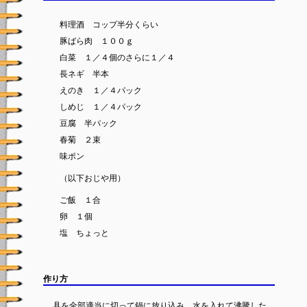
料理酒 コップ半分くらい
豚ばら肉 １００ｇ
白菜 １／４個のさらに１／４
長ネギ 半本
えのき １／４パック
しめじ １／４パック
豆腐 半パック
春菊 ２束
味ポン
（以下おじや用）
ご飯 １合
卵 １個
塩 ちょっと
作り方
具を全部適当に切って鍋に放り込み、水を入れて沸騰した