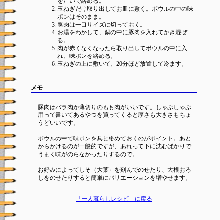
を注いで絡める。
玉ねぎだけ取り出してお皿に敷く。ボウルの中の味
ポンはそのまま。
豚肉は一口サイズに切っておく。
お湯をわかして、鍋の中に豚肉を入れてかき混ぜ
る。
肉が赤くなくなったら取り出してボウルの中に入
れ、味ポンを絡める。
玉ねぎの上に敷いて、20分ほど放置して冷ます。
メモ
豚肉はバラ肉か薄切りのもも肉がいいです。しゃぶしゃぶ
用って書いてあるやつを買ってくると厚さも大きさもちょ
うどいいです。
ボウルの中で味ポンを具と絡めておくのがポイント。あと
からかけるのが一般的ですが、あれって下に沈むばかりで
うまく味がのらなかったりするので。
お好みによってしそ（大葉）を刻んでのせたり、大根おろ
しをのせたりすると簡単にバリエーションを増やせます。
「一人暮らしレシピ」に戻る