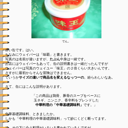
でん。
赤い缶です。はい。
ちなみにウェイパーは「味覇」と書きます。
写真のは名前が違いますが、
たぶん
中身は一緒です。
お店にはウェイパーもあって、缶の説明書きは一緒だったんですが
ウェイパーは写真のウェイユー「味王」の２倍くらい大きいんです。
さすがに最初からそんな冒険はできません。
ていうか
サイズの違いで商品名を変えるなっつーの
。紛らわしいなあ。
さて、缶にはこんな説明があります。
「この商品は鶏骨、豚骨のスープをベースに
玉ネギ、ニンニク、香辛料をブレンドした
中華料理の「中華基礎調味料」
です。」
中華基礎調味料、ときましたか。
しかも「中華料理の中華基礎調味料」って妙にくどく断ってます。
で、その下に合う料理がいろいろ書かれているんですが