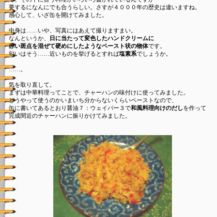
要するになんにでも合うらしい。さすが４０００年の歴史は違いますね。
感心して、いざ缶を開けてみました。
中身は……いや、写真にはあえて撮りますまい。
なんというか、
日に当たって変色したハンドクリームに
赤い斑点を混ぜて硬めにしたようなペースト状の物体
です。
匂いはそう……近いものを挙げるとすれば
塩素系
でしょうか。
……。
気を取り直して。
まずは中華料理ってことで、チャーハンの味付けに使ってみました。
どうやって使うのかいまいち分からないくらいペーストなので、
缶に書いてあるとおり醤油７：ウェイパー３で
和風料理向けのだし
を作って
完成間近のチャーハンに振りかけてみました。