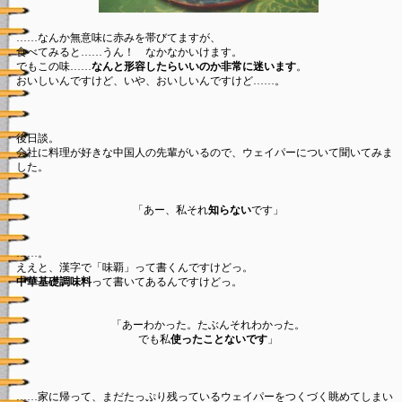
……なんか無意味に赤みを帯びてますが、
食べてみると……うん！ なかなかいけます。
でもこの味……
なんと形容したらいいのか非常に迷います
。
おいしいんですけど、いや、おいしいんですけど……。
後日談。
会社に料理が好きな中国人の先輩がいるので、ウェイパーについて聞いてみま
した。
「あー、私それ
知らない
です」
……。
ええと、漢字で「味覇」って書くんですけどっ。
中華基礎調味料
って書いてあるんですけどっ。
「あーわかった。たぶんそれわかった。
でも私
使ったことないです
」
……家に帰って、まだたっぷり残っているウェイパーをつくづく眺めてしまい