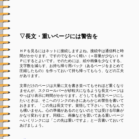
▽長文・重いページには警告を
ＨＰを見るにはネットに接続しますよね。接続中は通信料と時
間がかかります。ですのでなるべく軽い（＝容量が少ない）Ｈ
Ｐにするとよいです。そのためには、絵や画像を少なくする、
文字数を減らす、お持ち帰り用パック（あるページをまとめて
圧縮したもの）を作っておいて持ち帰ってもらう、などの工夫
があります。
文章だけのページは大量に文を書き並べてもそれほど重くなり
ませんが、スクロールバーが砂粒大になるような長文ページは
やっぱり表示に時間がかかります。どうしても長文ページにし
たいときは、そこへのリンクのわきにあらかじめ警告を書いて
おきます。「この先は長文です。覚悟して下さい」でもなんで
も構いません。心の準備があるのとないのとでは受ける印象が
かなり変わります。同様に、画像などを置いてある重いページ
へいくリンクには「この先は重いですよ」と一言書いておいて
あげましょう。