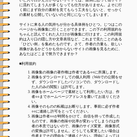
に流れてしまう人が多くなっても仕方がありません。よそに行
く前にまず自分の素材を見てもらう工夫をしないと、せっかく
の素材も公開していないのと同じになってしまいます。
サイトに来る人の気持ちが分かる具体例をひとつ。じつはこの
ページから画像集に行くことができます。この下の利用規約を
ちゃんと読んでくれた人だけが画像集に行けます。この利用規
約は入り口の隠し方や文章表現など、これまで見たことのある
「ひどい例」を集めたものです。さて、作者の力量も、欲しい
画像があるかどうかも分からないサイトの画像を見るために、
あなたはどこまで努力できますか？
■利用規約
画像集の画像の著作権は作者である○○に所属します。
画像をダウンロードしての個人利用（Webでの公開をせ
ず、ダウンロードしたパソコンでの、ダウンロードし
た人のみの閲覧）は許可します。
画像をホームページで素材として利用したい方は、作
者○○までホームページアドレスを書いてお送りくださ
い。
画像そのものの転載はお断りします。事前に必ず作者
○○に連絡し許可をとってください。
画像は作者○○が時間をかけて、自信を持って作成した
ものです。画像の色味や
比率
が変わってしまうのは作
者の本意ではないので、画像のサイズ変更、画像形式
の変換は許可しません。どうしても変更したい場合は
作者までその理由をご連絡ください。理由によっては