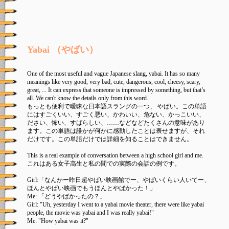
Yabai （やばい）
One of the most useful and vague Japanese slang, yabai. It has so many
meanings like very good, very bad, cute, dangerous, cool, cheesy, scary,
great, ... It can express that someone is impressed by something, but that’s
all. We can't know the details only from this word.
もっとも便利で曖昧な日本語スラングの一つ、 やばい。この単語
にはすごくいい、すごく悪い、かわいい、危ない、かっこいい、
ださい、怖い、すばらしい、……などなどたくさんの意味があり
ます。この単語は誰かが何かに感動したことは表せますが、それ
だけです。この単語だけでは詳細を知ることはできません。
This is a real example of conversation between a high school girl and me.
これはある女子高生と私の間での実際の会話の例です。
Girl:「なんかー昨日超やばい映画館でー、やばいくらい人いてー、
ほんとやばい映画でもうほんとやばかった！」
Me: 「どうやばかったの？」
Girl: "Uh, yesterday I went to a yabai movie theater, there were like yabai
people, the movie was yabai and I was really yabai!"
Me: "How yabai was it?"