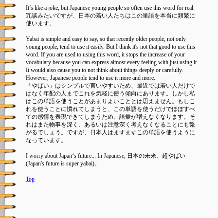
It’s like a joke, but Japanese young people so often use this word for real.
冗談みたいですが、日本の若い人たちはこの単語を本当に頻繁に
使います。
Yabai is simple and easy to say, so that recently older people, not only
young people, tend to use it easily. But I think it's not that good to use this
word. If you are used to using this word, it stops the increase of your
vocabulary because you can express almost every feeling with just using it.
It would also cause you to not think about things deeply or carefully.
However, Japanese people tend to use it more and more.
「やばい」はシンプルで言いやすいため、最近では若い人だけで
はなく年配の人までこれを気軽に使う傾向にあります。しかし私
はこの単語を使うことがあまりよいこととは思えません。もしこ
れを使うことに慣れてしまうと、この単語を使うだけでほぼすべ
ての感情を表現できてしまうため、語彙が増えなくなります。そ
れはまた物事を深く、あるいは注意深く考えなくなることにも繋
がるでしょう。ですが、日本人はますますこの単語を使うように
なっています。
I worry about Japan‘s future... In Japanese, 日本の未来、超やばい
(Japan's future is super yabai)。
Top