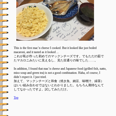
This is the first mac’n cheese I cooked. But it looked like just boiled
macaroni, and it tasted as it looked ...
これが私が作った初めてのマックンチーズです。でもただの茹で
たマカロニみたいに見えるし、見た目通りの味でした……。
In addition, I found that mac’n cheese and Japanese food (grilled fish, natto,
miso soup and green tea) is not a good combination. Haha, of course, I
didn’t expect it. I just tried.
加えて、マックンチーズと和食（焼き魚、納豆、味噌汁、緑茶）
はいい組み合わせではないとわかりました。もちろん期待なんて
してなかったですよ。試してみただけ。
Top