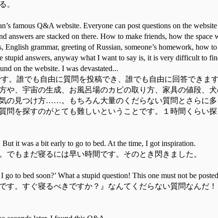
る。
an’s famous Q&A website. Everyone can post questions on the website 
 and answers are stacked on there. How to make friends, how the space 
ers, English grammar, greeting of Russian, someone’s homework, how to f
tupid answers, anyway what I want to say is, it is very difficult to fin
ound on the website. I was devastated...
です。誰でも自由に質問を投稿でき、誰でも自由に回答できま
方や、宇宙の生成、お風呂場のカビの取り方、家具の値段、犬
気の見つけ方……。もちろん大量のくだらない質問とさらに多
質問を探すのがとても難しいということです。１時間くらい探
 But it was a bit early to go to bed. At the time, I got inspiration.
。でもまだ寝るには早い時間です。そのとき閃きました。
 I go to bed soon?’ What a stupid question! This one must not be post
です。すぐ寝るべきですか？』なんてくだらない質問なんだ！