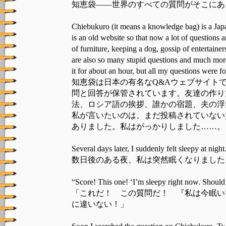
知恵袋――世界のすべての質問がそこにあ
Chiebukuro (it means a knowledge bag) is a Jap
is an old website so that now a lot of questions
of furniture, keeping a dog, gossip of entertain
are also so many stupid questions and much more s
it for about an hour, but all my questions were f
知恵袋は日本の有名なQ&Aウェブサイト
問と回答が保管されています。友達の作り
法、ロシア語の挨拶、誰かの宿題、夫の浮
私が言いたいのは、まだ投稿されていない
ありました。私はがっかりしました……。
Several days later, I suddenly felt sleepy at night.
数日後のある夜、私は突然眠くなりました
“Score! This one! ‘I’m sleepy right now. Should
「これだ！ この質問だ！ 『私は今眠い
に違いない！」