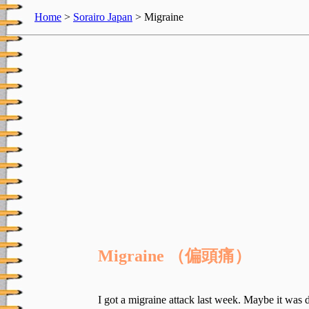
Home
>
Sorairo Japan
> Migraine
Migraine （偏頭痛）
I got a migraine attack last week. Maybe it was