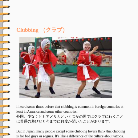
Clubbing （クラブ）
I heard some times before that clubbing is common in foreign countries at
least in America and some other countries.
外国、少なくともアメリカといくつかの国ではクラブに行くこと
は普通の遊びだと今までに何度か聞いたことがあります。
But in Japan, many people except some clubbing lovers think that clubbing
is for bad guys or rogues. It’s like a difference of the culture about tattoos.