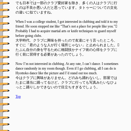
でも日本では一部のクラブ愛好家を除き、多くの人はクラブに行
くのは不良か悪い人だと思っています。タトゥーについての文化
の違いに似ていますね。
When I was a college student, I got interested in clubbing and told it to my
friend. He soon stopped me like “That’s not a place for people like you.”𿘂
Probably I had to acquire martial arts or knife techniques to guard myself
before going clubs.
大学時代、クラブに興味を持ったので友達にそう言ったところ、
すぐに「君のような人が行く場所じゃない」と止められました。𿘂
たぶん自分の身を守るために格闘技かナイフ術の心得をクラブに
行く前に習得する必要があったのでしょう。
Now I’m not interested in clubbing. At any rate, I can’t dance. I sometimes
dance randomly in my room though. Even if I go clubbing, all I can do is
Hyottoko dance like the picture and I’d stand out too much.
今はクラブに興味がありません。どのみち踊れないし。部屋では
たまに適当に踊ってるけど。クラブに行っても写真みたいなひょ
っとこ踊りしかできないので目立ちすぎるでしょう。
Top