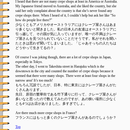
I heard that there are not many crepe shops at least in America or Australia.
My Japanese friend moved to Australia, and she liked the country, but she
said her only complaint about the country is that she’s never found any
crepe shops there. When I heard of it, I couldn’t help but ask her like “So
how do people live there?”
少なくともアメリカやオーストラリアにはクレープ屋さんはあま
り多くないと聞きました。私の日本人の友達はオーストラリアに
引っ越して、その国が気に入っていますが、唯一の不満はクレー
プ屋さんを見つけられていないことだそうです。私がそれを聞い
たときは思わず聞いてしまいました。「じゃあそっちの人たちは
どうやって生きてるの？」
Of course I was joking though, there are a lot of crepe shops in Japan,
especially in Tokyo.
The other day, I went to Takeshita street in Harajuku which is the
downtown in the city and counted the number of crepe shops because it
seemed that there were many shops. There were at least four shops in the
narrow area! It’s too much!
もちろん冗談でしたが、日本、特に東京にはクレープ屋さんがた
くさんあります。
先日、原宿の繁華街である竹下通りに行って、クレープ屋さんが
多いなと思ったので数えてみたのですが、あの狭い場所に少なく
とも4つはお店がありました。多すぎでしょ。
Are there much more crepe shops in France?
フランスにはもっと多くのクレープ屋さんがあるのでしょうか？
Top