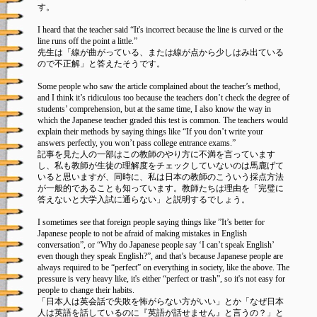
す。
I heard that the teacher said “It's incorrect because the line is curved or the
line runs off the point a little.”
先生は「線が曲がっている、または線が点から少しはみ出ている
ので不正解」と答えたそうです。
Some people who saw the article complained about the teacher’s method,
and I think it’s ridiculous too because the teachers don’t check the degree of
students’ comprehension, but at the same time, I also know the way in
which the Japanese teacher graded this test is common. The teachers would
explain their methods by saying things like “If you don’t write your
answers perfectly, you won’t pass college entrance exams.”
記事を見た人の一部はこの教師のやり方に不満を言っています
し、私も教師が生徒の理解度をチェックしていないのは馬鹿げて
いると思いますが、同時に、私は日本の教師のこういう採点方法
が一般的であることも知っています。教師たちは理由を「完璧に
答えないと大学入試に通らない」と説明するでしょう。
I sometimes see that foreign people saying things like ”It’s better for
Japanese people to not be afraid of making mistakes in English
conversation”, or “Why do Japanese people say ‘I can’t speak English’
even though they speak English?”, and that’s because Japanese people are
always required to be “perfect” on everything in society, like the above. The
pressure is very heavy like, it's either “perfect or trash”, so it's not easy for
people to change their habits.
「日本人は英会話で失敗を怖がらない方がいい」とか「なぜ日本
人は英語を話しているのに『英語が話せません』と言うの？」と