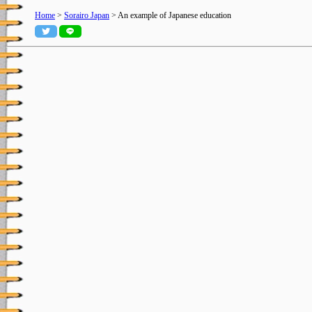
Home
>
Sorairo Japan
> An example of Japanese education