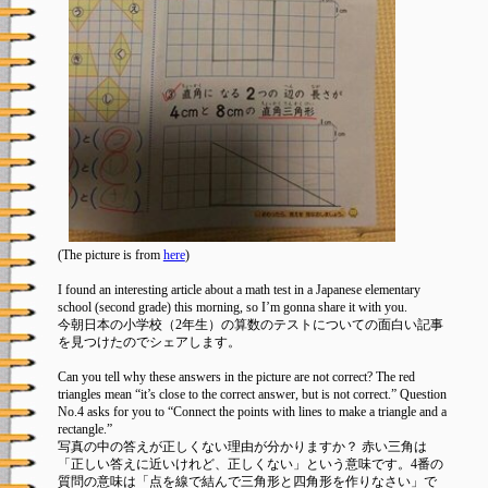
(The picture is from
here
)
I found an interesting article about a math test in a Japanese elementary
school (second grade) this morning, so I’m gonna share it with you.
今朝日本の小学校（2年生）の算数のテストについての面白い記事
を見つけたのでシェアします。
Can you tell why these answers in the picture are not correct? The red
triangles mean “it’s close to the correct answer, but is not correct.” Question
No.4 asks for you to “Connect the points with lines to make a triangle and a
rectangle.”
写真の中の答えが正しくない理由が分かりますか？ 赤い三角は
「正しい答えに近いけれど、正しくない」という意味です。4番の
質問の意味は「点を線で結んで三角形と四角形を作りなさい」で