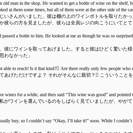
 old man in the shop. He wanted to get a bottle of wine on the shelf, bu
oked at them some times, but all of them were at the other side of the c
じいさんがいました。彼は棚の上のワインボトルを取りたかっ
か彼らの方を見ましたが、彼らは全員レジの向こうにいてとて
 passed a bottle to him. He looked at me as though he was so surprised, 
、彼にワインを取ってあげました。すると彼はひどく驚いた様
思わなかった」
t able to reach! Is it that kind?𿘂 Are there really only few people who do
あげただけですよ？ それがそんなに親切？𿘂 こういうことを
or wines for a while, and then said “This wine was good” and pointed to
私がワインを選んでいるのをしばらく見ていましたが、やがて
ally buy, so I couldn’t say “Okay, I’ll take it!” soon. While I couldn