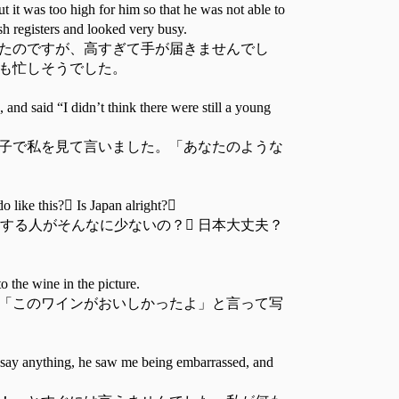
t it was too high for him so that he was not able to
ash registers and looked very busy.
たのですが、高すぎて手が届きませんでし
も忙しそうでした。
and said “I didn’t think there were still a young
子で私を見て言いました。「あなたのような
 like this?𿘂 Is Japan alright?𿘂
する人がそんなに少ないの？𿘂 日本大丈夫？
 the wine in the picture.
「このワインがおいしかったよ」と言って写
’t say anything, he saw me being embarrassed, and