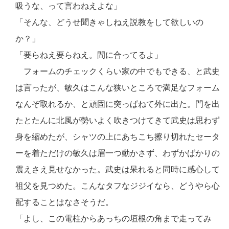
吸うな、って言わねえよな」
「そんな、どうせ聞きゃしねえ説教をして欲しいの
か？」
「要らねえ要らねえ。間に合ってるよ」
フォームのチェックくらい家の中でもできる、と武史
は言ったが、敏久はこんな狭いところで満足なフォーム
なんぞ取れるか、と頑固に突っぱねて外に出た。門を出
たとたんに北風が勢いよく吹きつけてきて武史は思わず
身を縮めたが、シャツの上にあちこち擦り切れたセータ
ーを着ただけの敏久は眉一つ動かさず、わずかばかりの
震えさえ見せなかった。武史は呆れると同時に感心して
祖父を見つめた。こんなタフなジジイなら、どうやら心
配することはなさそうだ。
「よし、この電柱からあっちの垣根の角まで走ってみ