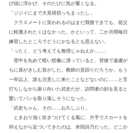
び頭に浮かび、そのたびに気が重くなる。
「ジジイにまで大見得切っちまったし」
クラスメートに笑われるのはまだ我慢できても、祖父
に軽蔑されたくはなかった。かといって、二か月間毎日
練習したところでどうにかなるとも思えない。
「ったく、どう考えても無理じゃねえか……」
背中を丸めて暗い想像に浸っていると、背後で遠慮が
ちに扉がきしむ音がした。教師の見回りだろうか。もう
一年以上、誰も注意しに来たことなどないのに……と舌
打ちしながら振り向いた武史だが、訪問者の顔を見ると
驚いてパンを取り落しそうになった。
「武史ちゃん、その……お久しぶり」
ときおり強く吹きつけてくる風に、片手でスカートを
抑えながら近づいてきたのは、米田詩乃だった。どこか