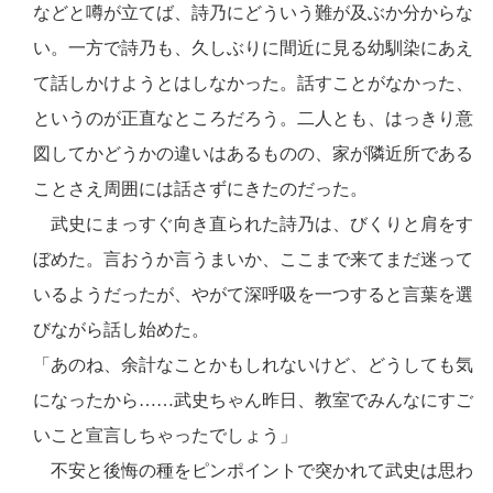
などと噂が立てば、詩乃にどういう難が及ぶか分からな
い。一方で詩乃も、久しぶりに間近に見る幼馴染にあえ
て話しかけようとはしなかった。話すことがなかった、
というのが正直なところだろう。二人とも、はっきり意
図してかどうかの違いはあるものの、家が隣近所である
ことさえ周囲には話さずにきたのだった。
武史にまっすぐ向き直られた詩乃は、びくりと肩をす
ぼめた。言おうか言うまいか、ここまで来てまだ迷って
いるようだったが、やがて深呼吸を一つすると言葉を選
びながら話し始めた。
「あのね、余計なことかもしれないけど、どうしても気
になったから……武史ちゃん昨日、教室でみんなにすご
いこと宣言しちゃったでしょう」
不安と後悔の種をピンポイントで突かれて武史は思わ