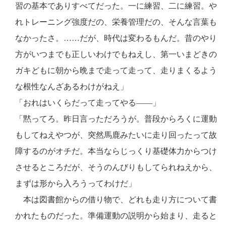
習の基本でありすべてだった。一に練習、二に練習。や
れトレーニング強度だの、栄養管理だの、そんな言葉も
なかったさ。……だが、時代は変わるもんだ。昔のやり
方がいつまでも正しいわけでもねえし、第一いまどきの
ガキどもに朝から晩まで走って走って、走りまくるよう
な根性なんざあるわけがねえ」
「おれはいくらだって走ってやる――」
「黙ってろ。昨日言っただろうが。普段からろくに運動
もしてねえやつが、突然馬鹿みたいに走り回ったって故
障するのがオチだ。本当ならじっくり基礎体力からつけ
させるところだが、そうのんびりもしてられねえから、
まずは形から入ろうってわけだ」
本は図書館からの借り物で、どれも走り方について書
かれたものだった。準備運動の説明から始まり、走ると