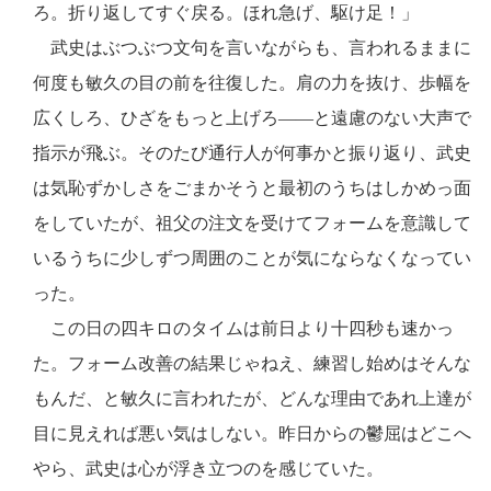
ろ。折り返してすぐ戻る。ほれ急げ、駆け足！」
武史はぶつぶつ文句を言いながらも、言われるままに
何度も敏久の目の前を往復した。肩の力を抜け、歩幅を
広くしろ、ひざをもっと上げろ――と遠慮のない大声で
指示が飛ぶ。そのたび通行人が何事かと振り返り、武史
は気恥ずかしさをごまかそうと最初のうちはしかめっ面
をしていたが、祖父の注文を受けてフォームを意識して
いるうちに少しずつ周囲のことが気にならなくなってい
った。
この日の四キロのタイムは前日より十四秒も速かっ
た。フォーム改善の結果じゃねえ、練習し始めはそんな
もんだ、と敏久に言われたが、どんな理由であれ上達が
目に見えれば悪い気はしない。昨日からの鬱屈はどこへ
やら、武史は心が浮き立つのを感じていた。