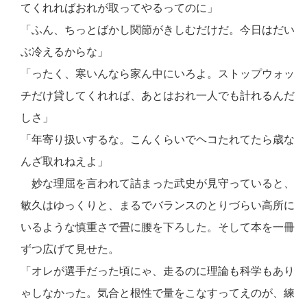
てくれればおれが取ってやるってのに」
「ふん、ちっとばかし関節がきしむだけだ。今日はだい
ぶ冷えるからな」
「ったく、寒いんなら家ん中にいろよ。ストップウォッ
チだけ貸してくれれば、あとはおれ一人でも計れるんだ
しさ」
「年寄り扱いするな。こんくらいでヘコたれてたら歳な
んざ取れねえよ」
妙な理屈を言われて詰まった武史が見守っていると、
敏久はゆっくりと、まるでバランスのとりづらい高所に
いるような慎重さで畳に腰を下ろした。そして本を一冊
ずつ広げて見せた。
「オレが選手だった頃にゃ、走るのに理論も科学もあり
ゃしなかった。気合と根性で量をこなすってえのが、練