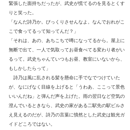
緊張した面持ちだったが、武史が慌てるのを見るとくす
りと笑った。
「なんだ詩乃か。びっくりさせんなよ。なんでおれがこ
こで食ってるって知ってんだ？」
「それは、あの、あちこちで噂になってるから。屋上に
無断で出て、一人で気取ってお昼食べてる変わり者がい
るって。武史ちゃんていつもお昼、教室にいないから、
もしかしたらって」
詩乃は風に乱される髪を懸命に手でなでつけていた
が、なにげなく目線を上げると「うわあ、ここって景色
いいんだね」と弾んだ声を上げた。雨の翌日など空気の
澄んでいるときなら、武史の家がある二駅先の駅ビルさ
え見えるのだが、詩乃の言葉に憤然とした武史は観光ガ
イドどころではない。