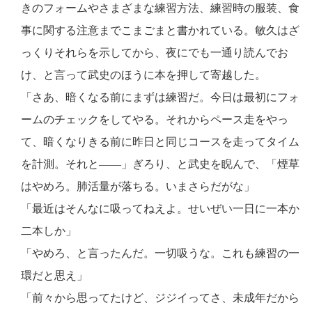
きのフォームやさまざまな練習方法、練習時の服装、食
事に関する注意までこまごまと書かれている。敏久はざ
っくりそれらを示してから、夜にでも一通り読んでお
け、と言って武史のほうに本を押して寄越した。
「さあ、暗くなる前にまずは練習だ。今日は最初にフォ
ームのチェックをしてやる。それからペース走をやっ
て、暗くなりきる前に昨日と同じコースを走ってタイム
を計測。それと――」ぎろり、と武史を睨んで、「煙草
はやめろ。肺活量が落ちる。いまさらだがな」
「最近はそんなに吸ってねえよ。せいぜい一日に一本か
二本しか」
「やめろ、と言ったんだ。一切吸うな。これも練習の一
環だと思え」
「前々から思ってたけど、ジジイってさ、未成年だから