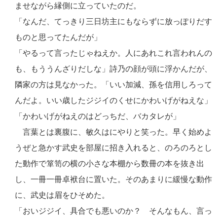
ませながら縁側に立っていたのだ。
「なんだ、てっきり三日坊主にもならずに放っぽりだす
ものと思ってたんだが」
「やるって言ったじゃねえか。人にあれこれ言われんの
も、もううんざりだしな」詩乃の顔が頭に浮かんだが、
隣家の方は見なかった。「いい加減、孫を信用しろって
んだよ。いい歳したジジイのくせにかわいげがねえな」
「かわいげがねえのはどっちだ、バカタレが」
言葉とは裏腹に、敏久はにやりと笑った。早く始めよ
うぜと急かす武史を部屋に招き入れると、のろのろとし
た動作で箪笥の横の小さな本棚から数冊の本を抜き出
し、一冊一冊卓袱台に置いた。そのあまりに緩慢な動作
に、武史は眉をひそめた。
「おいジジイ、具合でも悪いのか？ そんなもん、言っ