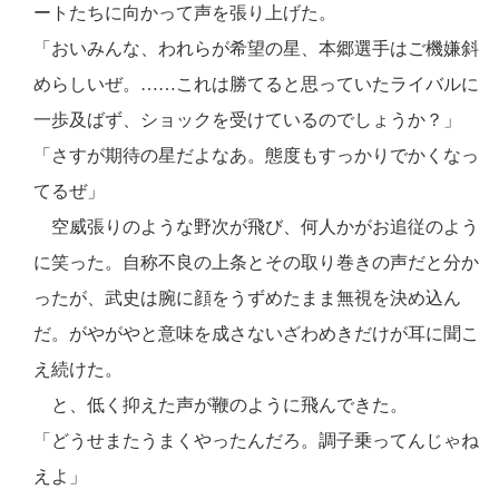
ートたちに向かって声を張り上げた。
「おいみんな、われらが希望の星、本郷選手はご機嫌斜
めらしいぜ。……これは勝てると思っていたライバルに
一歩及ばず、ショックを受けているのでしょうか？」
「さすが期待の星だよなあ。態度もすっかりでかくなっ
てるぜ」
空威張りのような野次が飛び、何人かがお追従のよう
に笑った。自称不良の上条とその取り巻きの声だと分か
ったが、武史は腕に顔をうずめたまま無視を決め込ん
だ。がやがやと意味を成さないざわめきだけが耳に聞こ
え続けた。
と、低く抑えた声が鞭のように飛んできた。
「どうせまたうまくやったんだろ。調子乗ってんじゃね
えよ」