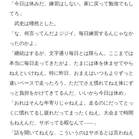
「今日は休みだ。練習はしない。家に戻って勉強でもし
てろ」
武史は唖然とした。
「な、何言ってんだよジジイ。毎日練習するんじゃなか
ったのかよ」
「継続はするが、文字通り毎日とは限らん。ここまでは
本当に毎日走ってきたがよ、たまには体を休ませてやら
ねえといけねえ。特に昨日、おまえはいつもよりずっと
速いペースで走ったろう。ただでさえ慣れてねえ体にず
っと負担をかけてきてるんだ、いいから今日は休め」
「おれはそんな年寄りじゃねえよ。走るのにだってとっ
くに慣れてるし疲れだってまったくねえ。大会まで時間
もねえんだ、サボってる暇なんて――」
「話を聞いてねえな、こういうのはサボるとは言わねえ