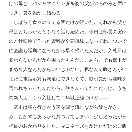
けの母と、パジャマにサンダル姿の父がのろのろと席に
つき、箸を動かし始める。
しばらく食器の立てる音だけが続いた。それから父と
母はどちらからともなく話し始めた。今日は部長の突然
の方針転換で作った資料が全部無駄になってね、ついで
に会議も延期になったから早く帰れたんだが、入札日は
変わらないんだから困ったもんだよ。あら、でも部下が
まめな人なんだからいいじゃない。私なんて咲さんがい
まだに電話応対も満足にできなくて、取引先から嫌味を
言われちゃったんだから。咲さんってだれだっけ。うち
の新人よ、もう入社して二年以上経つけど――
武史は横を行きかう声を聞き流しながら飯をかきこ
み、おかずもあらかた片づけてしまい、少し迷ったが三
杯目のおかわりをした。マヨネーズをかけただけのご飯