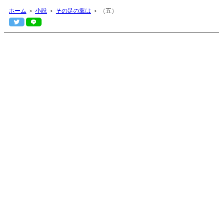
ホーム
＞
小説
＞
その足の翼は
＞ （五）