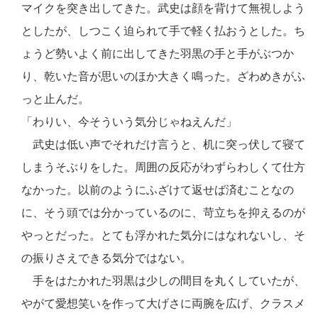
マイクを突き出してきた。武史は顔を背けて無視しよう
としたが、しつこく迫られて手で軽く払おうとした。ち
ょうど勢いよく前に出してきた羽黒の手と手がぶつか
り、乾いた音が思いのほか大きく鳴った。ざわめきがふ
っと止んだ。
「わりい、今そういう気分じゃねえんだ」
武史は低い声でそれだけ言うと、机に突っ伏して寝て
しまうそぶりをした。周囲の反応がわずらわしくて仕方
なかった。以前のようにふざけて返せば済むことなの
に、そう頭では分かっているのに、苛立ちを抑えるのが
やっとだった。とても浮かれた気分にはなれないし、そ
の振りさえできる気分ではない。
手をはたかれた羽黒は少しの間目を丸くしていたが、
やがて愛想笑いを作って大げさに両腕を広げ、クラスメ