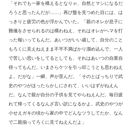
「それでも一家を構えるとなりゃ、自然とマシになるだ
ろうと思ったんだが……」再び盤を見つめた目には、は
っきりと疲労の色が浮かんでいた。「親のオレが息子に
難儀をさせられるのは構わねえ、それはオレがヘマを打
った報いってもんだ。あいつがいい歳して、自分のこと
もろくに見えねえまま不平不満ばかり溜め込んで、一人
で苦しい思いをしてるとしても、それはあいつの自業自
得ってもんだ。いまさらケツを引っ叩こうとも思わねえ
よ。だがな」一瞬、声が歪んだ。「そのとばっちりで武
史のやつがほったらかしにされて、いいはずがねえん
だ。なんで親が自分の子供を見てやらねえんだ。毎日疲
れて帰ってくるなんざ言い訳になるかよ。武史のやつが
小せえガキの頃から家の中でどんなツラしてたか、なん
で二親揃ってろくに見てねえんだよ」