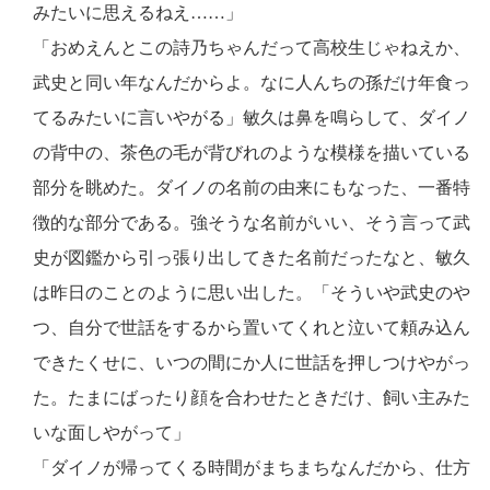
みたいに思えるねえ……」
「おめえんとこの詩乃ちゃんだって高校生じゃねえか、
武史と同い年なんだからよ。なに人んちの孫だけ年食っ
てるみたいに言いやがる」敏久は鼻を鳴らして、ダイノ
の背中の、茶色の毛が背びれのような模様を描いている
部分を眺めた。ダイノの名前の由来にもなった、一番特
徴的な部分である。強そうな名前がいい、そう言って武
史が図鑑から引っ張り出してきた名前だったなと、敏久
は昨日のことのように思い出した。「そういや武史のや
つ、自分で世話をするから置いてくれと泣いて頼み込ん
できたくせに、いつの間にか人に世話を押しつけやがっ
た。たまにばったり顔を合わせたときだけ、飼い主みた
いな面しやがって」
「ダイノが帰ってくる時間がまちまちなんだから、仕方