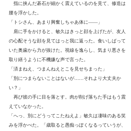
指に挟んだ碁石が細かく震えているのを見て、修造は
腰を浮かした。
「トシさん、あまり興奮しちゃあ体に――」
肩に手をかけると、敏久はきっと顔を上げたが、友人
の心配そうな顔を見てはっと我に返った。食いしばって
いた奥歯から力が抜けた。視線を逸らし、気まり悪さを
取り繕うように不機嫌な声で言った。
「済まねえ、つまんねえとこを見せちまった」
「別につまらないことはないが……それより大丈夫か
い？」
再び彼の手に目を落とす。肉が削げ落ちた手はもう震
えていなかった。
「へっ、別にどうってこたねえよ」敏久は凄味のある笑
みを浮かべた。「歳取ると愚痴っぽくなるっていうが、