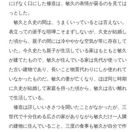
にげなく口にした修造は、敏久の表情が曇るのを見ては
っとした。
敏久と久史の間は、うまくいっているとは言えない。
表立っての派手な喧嘩こそまずしないが、久史が結婚し
た頃から、親子の間には冷ややかな空気が常に存在して
いた。今久史たち親子が生活している家はもともと敏久
が建てたもので、敏久が住んでいる家は先代が使ってい
た古い建物であり、長いこと物置代わりにしか使われて
いなかったものだ。敏久の妻が亡くなり、ほぼ同じ時期
に久史が結婚して家庭を持った頃から、敏久は古い離れ
で生活している。
修造は詳しいいきさつを聞いたことがなかったが、三
世代で十分住める広さの家がありながら敏久だけ一人隣
の建物に住んでいること、三度の食事も敏久が自分で作