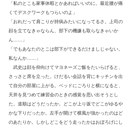
「私のとこも家事休暇とかあればいいのに。最近腰が痛
くてデスクワークもつらいのよ」
「おれだって肩こりが持病みたいになってるさ。上司の
顔を立てなきゃならん、部下の機嫌も取らなきゃいか
ん……」
「でもあなたのとこは部下ができるだけましじゃない。
私なんか……」
武史は顔を仰向けてマヨネーズご飯をたいらげると、
さっさと席を立った。けだるい会話を背にキッチンを出
て自分の部屋に上がる。ベッドにごろりと横になると、
天井を見つめて練習会のときの感覚を思い出そうとし
た。道順はどうだったか。どこが上り坂でどこがゆるや
かな下りだったか。左手が開けて横風が強かったのはど
のあたりか。しかしどこをどう走ったかはおぼろげにし