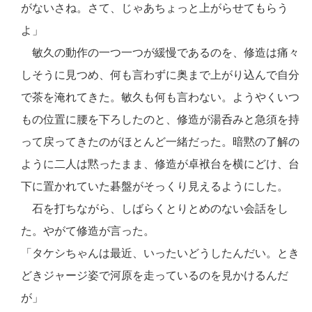
がないさね。さて、じゃあちょっと上がらせてもらう
よ」
敏久の動作の一つ一つが緩慢であるのを、修造は痛々
しそうに見つめ、何も言わずに奥まで上がり込んで自分
で茶を淹れてきた。敏久も何も言わない。ようやくいつ
もの位置に腰を下ろしたのと、修造が湯呑みと急須を持
って戻ってきたのがほとんど一緒だった。暗黙の了解の
ように二人は黙ったまま、修造が卓袱台を横にどけ、台
下に置かれていた碁盤がそっくり見えるようにした。
石を打ちながら、しばらくとりとめのない会話をし
た。やがて修造が言った。
「タケシちゃんは最近、いったいどうしたんだい。とき
どきジャージ姿で河原を走っているのを見かけるんだ
が」