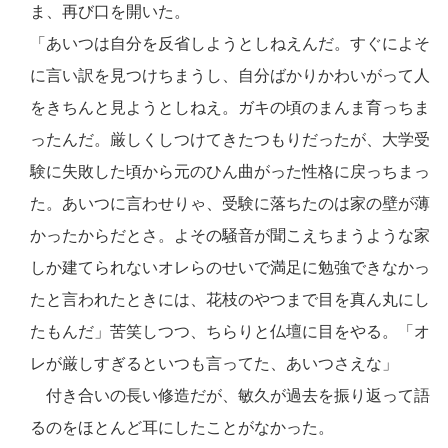
ま、再び口を開いた。
「あいつは自分を反省しようとしねえんだ。すぐによそ
に言い訳を見つけちまうし、自分ばかりかわいがって人
をきちんと見ようとしねえ。ガキの頃のまんま育っちま
ったんだ。厳しくしつけてきたつもりだったが、大学受
験に失敗した頃から元のひん曲がった性格に戻っちまっ
た。あいつに言わせりゃ、受験に落ちたのは家の壁が薄
かったからだとさ。よその騒音が聞こえちまうような家
しか建てられないオレらのせいで満足に勉強できなかっ
たと言われたときには、花枝のやつまで目を真ん丸にし
たもんだ」苦笑しつつ、ちらりと仏壇に目をやる。「オ
レが厳しすぎるといつも言ってた、あいつさえな」
付き合いの長い修造だが、敏久が過去を振り返って語
るのをほとんど耳にしたことがなかった。